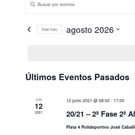
Introduce
de
la
búsqueda
palabra
y
clave.
agosto 2026
vistas
Este mes
Busca
de
Selecciona
Eventos
Eventos
la
para
fecha.
la
palabra
clave.
Calendario
Últimos Eventos Pasados
de
Eventos
JUN
12 junio 2021 @ 08:00
-
17:00
12
20/21 – 2ª Fase 2ª 
2021
Pista 4 Polideportivo José Cabal