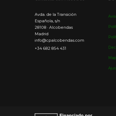
Avda. de la Transición
Avis
Española, s/n
Polí
28108 · Alcobendas
Madrid
Polí
info@cpalcobendas.com
Decl
+34 682 854 431
Map
Ajus