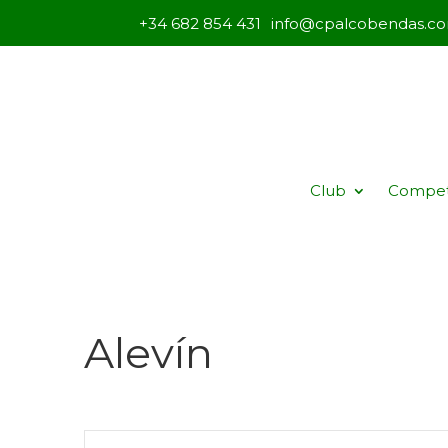
+34 682 854 431
info@cpalcobendas.c
Club
Compet
Alevín
Navegación