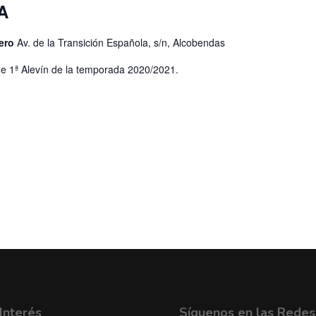
A
lero
Av. de la Transición Española, s/n, Alcobendas
de 1ª Alevín de la temporada 2020/2021.
Interés
Síguenos en las Redes