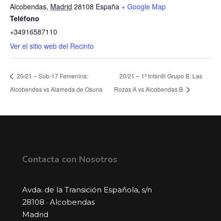
Alcobendas
,
Madrid
28108
España
+ Google Map
Teléfono
+34916587110
Ver el sitio web del Recinto
20/21 – Sub-17 Femenina:
20/21 – 1ª Infantil Grupo B: Las
Alcobendas vs Alameda de Osuna
Rozas A vs Alcobendas B
Contacta con Nosotros
Avda. de la Transición Española, s/n
28108 · Alcobendas
Madrid