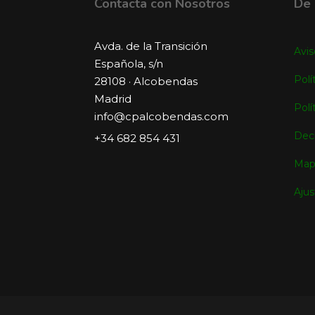
Contacta con Nosotros
De 
Avda. de la Transición
Avis
Española, s/n
Polí
28108 · Alcobendas
Madrid
Polí
info@cpalcobendas.com
Decl
+34 682 854 431
Map
Ajus