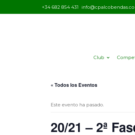
+34 682 854 431
info@cpalcobendas.c
Club
Compet
« Todos los Eventos
Este evento ha pasado.
20/21 – 2ª Fa