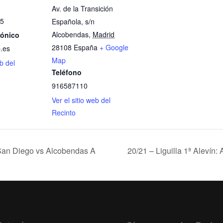
Av. de la Transición
5
Española, s/n
Alcobendas
,
Madrid
rónico
28108
España
+ Google
.es
Map
eb del
Teléfono
916587110
Ver el sitio web del
Recinto
 San Diego vs Alcobendas A
20/21 – Liguilla 1ª Alevín