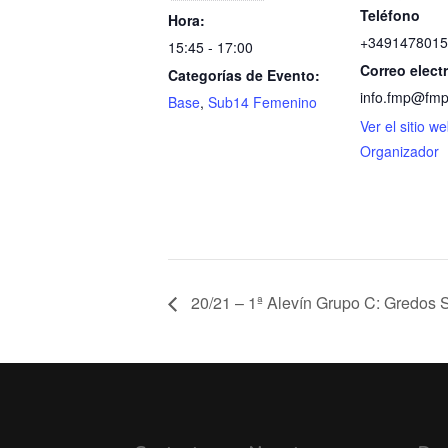
Teléfono
Hora:
+3491478015
15:45 - 17:00
Correo elect
Categorías de Evento:
info.fmp@fmp
Base
,
Sub14 Femenino
Ver el sitio w
Organizador
20/21 – 1ª Alevín Grupo C: Gredos