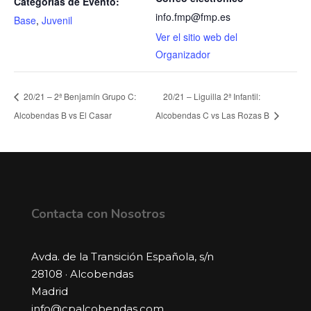
Categorías de Evento:
info.fmp@fmp.es
Base
,
Juvenil
Ver el sitio web del
Organizador
20/21 – 2ª Benjamín Grupo C:
20/21 – Liguilla 2ª Infantil:
Alcobendas B vs El Casar
Alcobendas C vs Las Rozas B
Contacta con Nosotros
Avda. de la Transición Española, s/n
28108 · Alcobendas
Madrid
info@cpalcobendas.com