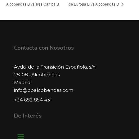
Alcobendas B vs Tres Cantos B
de Europa B vs Alcobendas D
Contacta con Nosotros
Avda. de la Transición Española, s/n
28108 · Alcobendas
Madrid
info@cpalcobendas.com
+34 682 854 431
De Interés