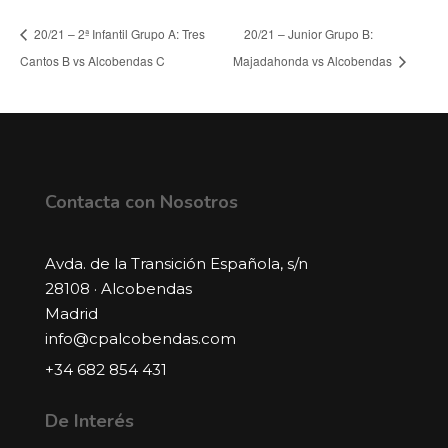
20/21 – 2ª Infantil Grupo A: Tres
20/21 – Junior Grupo B:
Cantos B vs Alcobendas C
Majadahonda vs Alcobendas
Contacta con Nosotros
Avda. de la Transición Española, s/n
28108 · Alcobendas
Madrid
info@cpalcobendas.com
+34 682 854 431
De Interés