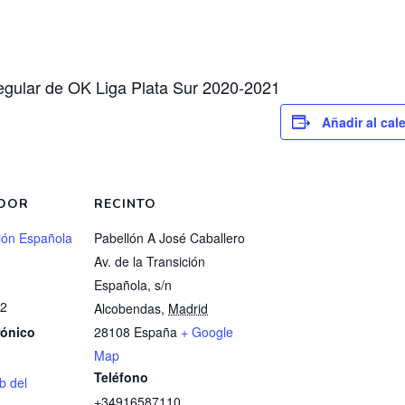
regular de OK Liga Plata Sur 2020-2021
Añadir al cal
DOR
RECINTO
ión Española
Pabellón A José Caballero
Av. de la Transición
Española, s/n
2
Alcobendas
,
Madrid
rónico
28108
España
+ Google
Map
Teléfono
eb del
+34916587110