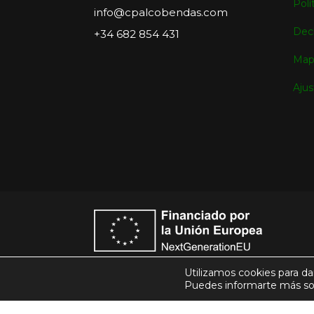
Polí
info@cpalcobendas.com
Decl
+34 682 854 431
Map
Ajus
Utilizamos cookies para da
Puedes informarte más sob
© Club Patín Alcobendas 2026