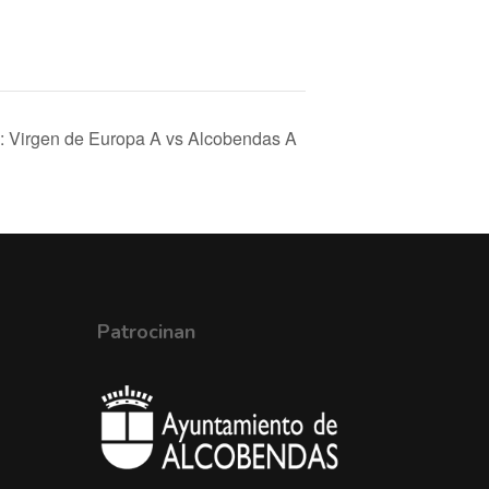
il: Virgen de Europa A vs Alcobendas A
Patrocinan