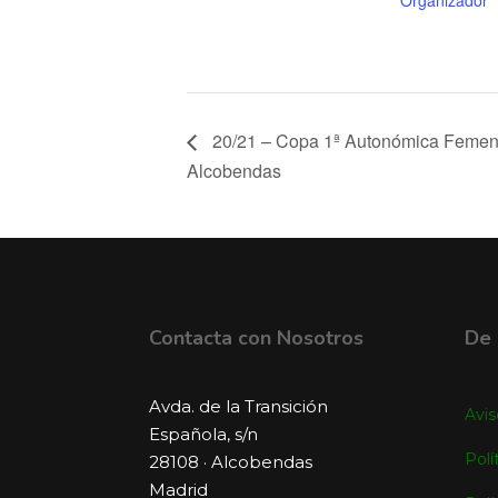
20/21 – Copa 1ª Autonómica Femen
Alcobendas
Contacta con Nosotros
De 
Avda. de la Transición
Avis
Española, s/n
Polí
28108 · Alcobendas
Madrid