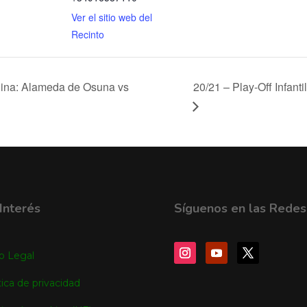
Ver el sitio web del
Recinto
ina: Alameda de Osuna vs
20/21 – Play-Off Infant
Interés
Síguenos en las Redes
o Legal
tica de privacidad