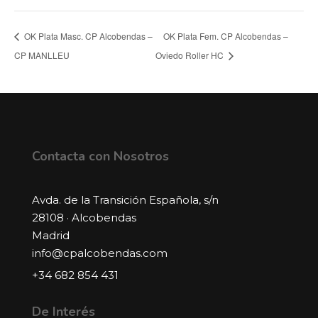
OK Plata Masc. CP Alcobendas –
OK Plata Fem. CP Alcobendas –
CP MANLLEU
Oviedo Roller HC
Contacta con Nosotros
Avda. de la Transición Española, s/n
28108 · Alcobendas
Madrid
info@cpalcobendas.com
+34 682 854 431
De Interés