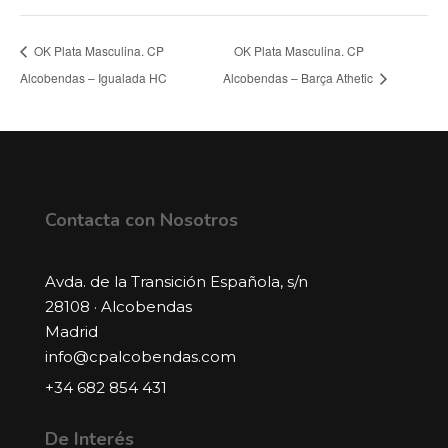
OK Plata Masculina. CP
OK Plata Masculina. CP
Alcobendas – Igualada HC
Alcobendas – Barça Athetic
Contacta con Nosotros
Avda. de la Transición Española, s/n
28108 · Alcobendas
Madrid
info@cpalcobendas.com
+34 682 854 431
De Interés