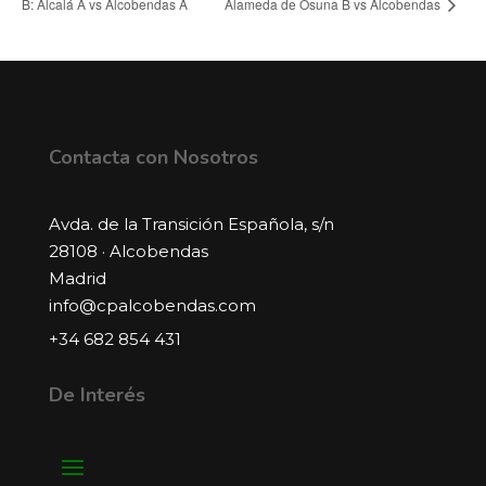
B: Alcalá A vs Alcobendas A
Alameda de Osuna B vs Alcobendas
Contacta con Nosotros
Avda. de la Transición Española, s/n
28108 · Alcobendas
Madrid
info@cpalcobendas.com
+34 682 854 431
De Interés