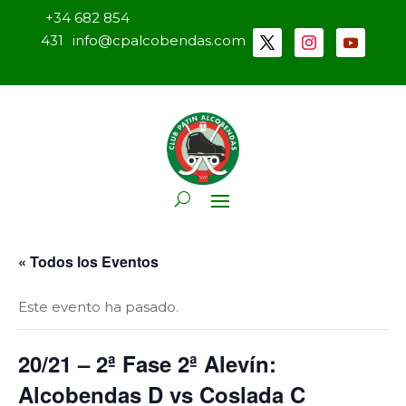
+34 682 854
431
info@cpalcobendas.com
« Todos los Eventos
Este evento ha pasado.
20/21 – 2ª Fase 2ª Alevín:
Alcobendas D vs Coslada C