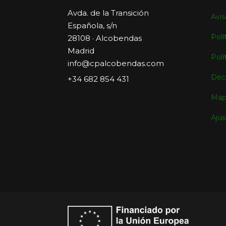
Avda. de la Transición
Avis
Española, s/n
Polí
28108 · Alcobendas
Madrid
Polí
info@cpalcobendas.com
Decl
+34 682 854 431
Map
Ajus