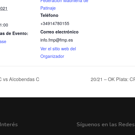
Federación Madrileña de
Patinaje
2021
Teléfono
+34914780155
21:00
Correo electrónico
as de Evento:
info.fmp@fmp.es
ase
Ver el sitio web del
Organizador
 C vs Alcobendas C
20/21 – OK Plata: 
Interés
Síguenos en las Redes