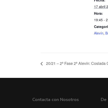
17 abril 
Hora:
19:45 - 
Categorí
Alevín
,
B
20/21 – 2ª Fase 2ª Alevín: Coslada
Contacta con Nosotros
De 