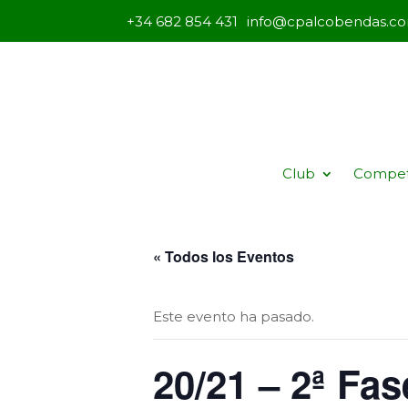
+34 682 854 431
info@cpalcobendas.c
Club
Compet
« Todos los Eventos
Este evento ha pasado.
20/21 – 2ª Fa