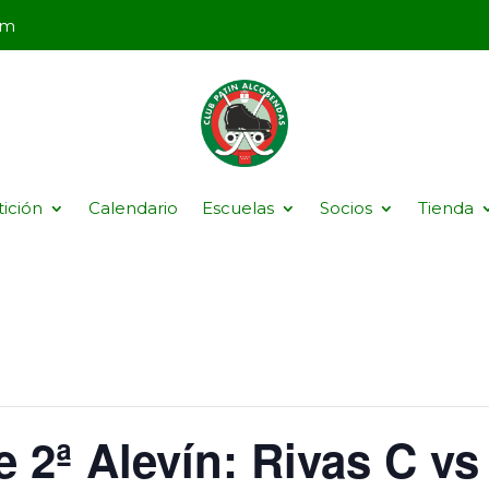
om
ición
Calendario
Escuelas
Socios
Tienda
se 2ª Alevín: Rivas C v