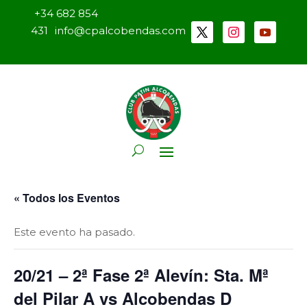
+34 682 854
431
info@cpalcobendas.com
« Todos los Eventos
Este evento ha pasado.
20/21 – 2ª Fase 2ª Alevín: Sta. Mª
del Pilar A vs Alcobendas D