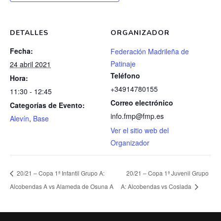
DETALLES
ORGANIZADOR
Fecha:
Federación Madrileña de
Patinaje
24 abril 2021
Teléfono
Hora:
+34914780155
11:30 - 12:45
Correo electrónico
Categorías de Evento:
info.fmp@fmp.es
Alevín
,
Base
Ver el sitio web del
Organizador
20/21 – Copa 1ª Infantil Grupo A:
20/21 – Copa 1ª Juvenil Grupo
Alcobendas A vs Alameda de Osuna A
A: Alcobendas vs Coslada