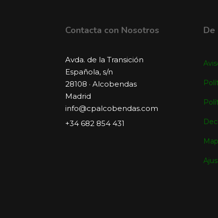
Contacta con Nosotros
De 
Avda. de la Transición
Avis
Española, s/n
Polí
28108 · Alcobendas
Madrid
Polí
info@cpalcobendas.com
Decl
+34 682 854 431
Map
Ajus