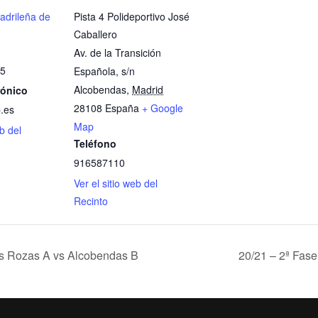
adrileña de
Pista 4 Polideportivo José
Caballero
Av. de la Transición
5
Española, s/n
Alcobendas
,
Madrid
rónico
28108
España
+ Google
.es
Map
eb del
Teléfono
916587110
Ver el sitio web del
Recinto
Las Rozas A vs Alcobendas B
20/21 – 2ª Fase