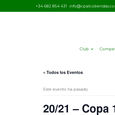
+34 682 854 431
info@cpalcobendas.c
Club
Compet
« Todos los Eventos
Este evento ha pasado.
20/21 – Copa