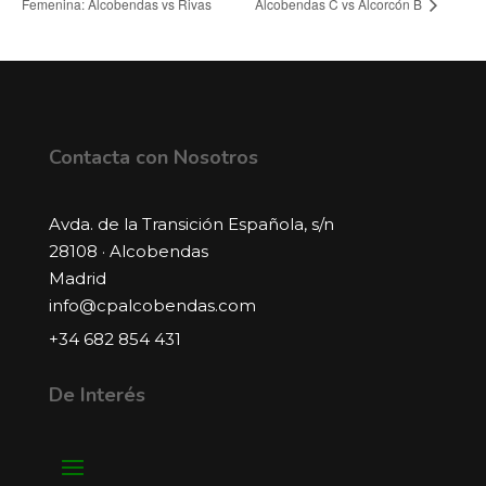
Femenina: Alcobendas vs Rivas
Alcobendas C vs Alcorcón B
Contacta con Nosotros
Avda. de la Transición Española, s/n
28108 · Alcobendas
Madrid
info@cpalcobendas.com
+34 682 854 431
De Interés