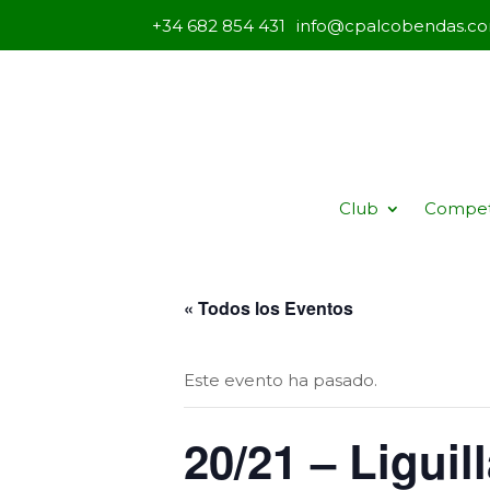
+34 682 854 431
info@cpalcobendas.c
Club
Compet
« Todos los Eventos
Este evento ha pasado.
20/21 – Liguil