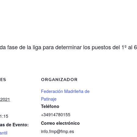
a fase de la liga para determinar los puestos del 1º al 6
LES
ORGANIZADOR
Federación Madrileña de
Patinaje
 2021
Teléfono
+34914780155
11:15
Correo electrónico
as de Evento:
info.fmp@fmp.es
antil