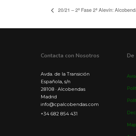
20/21 – 2ª Fase 2ª Alevín: Alcoben
Contacta con Nosotros
De 
Avda. de la Transición
Avis
Española, s/n
Polí
28108 · Alcobendas
Madrid
Polí
info@cpalcobendas.com
Decl
+34 682 854 431
Map