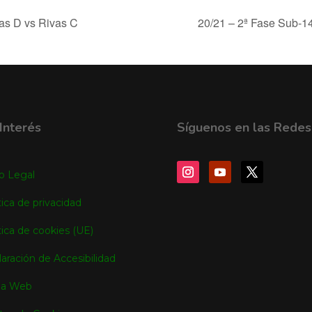
das D vs Rivas C
20/21 – 2ª Fase Sub-
Interés
Síguenos en las Redes
o Legal
tica de privacidad
tica de cookies (UE)
aración de Accesibilidad
a Web